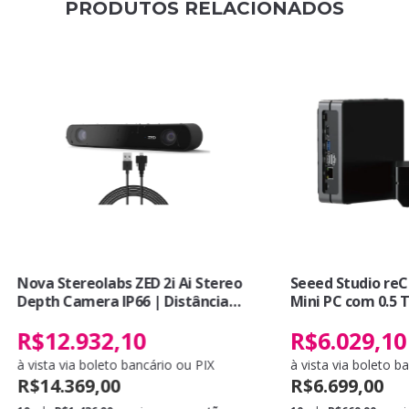
PRODUTOS RELACIONADOS
Nova Stereolabs ZED 2i Ai Stereo
Seeed Studio reC
Depth Camera IP66 | Distância
Mini PC com 0.5 T
Focal das Lentes 2.1 mm | + Cabo
Edge AI Device c
R$12.932,10
R$6.029,10
de 10 mts | No Polarizer
Nano Module 4GB 
Instalado | 4 USB
à vista via boleto bancário ou PIX
à vista via boleto b
Micro-USB port f
R$14.369,00
R$6.699,00
Alternativa ao N