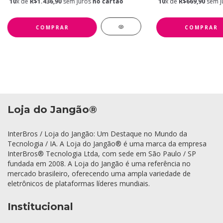
Nano Developer 
10
x de
R$1.436,90
sem juros
no cartão
10
x de
R$669,90
sem j
Loja do Jangão®
InterBros / Loja do Jangão: Um Destaque no Mundo da
Tecnologia / IA. A Loja do Jangão® é uma marca da empresa
InterBros® Tecnologia Ltda, com sede em São Paulo / SP
fundada em 2008. A Loja do Jangão é uma referência no
mercado brasileiro, oferecendo uma ampla variedade de
eletrônicos de plataformas líderes mundiais.
Institucional