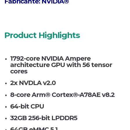
Fabricante: NVIDIA®
Product Highlights
1792-core NVIDIA Ampere
architecture GPU with 56 tensor
cores
2x NVDLA v2.0
8-core Arm® Cortex®-A78AE v8.2
64-bit CPU
32GB 256-bit LPDDR5
64GB eMMC 5.1