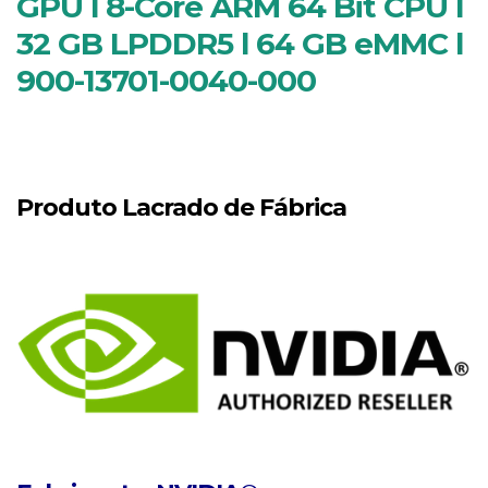
GPU l 8-Core ARM 64 Bit CPU l
32 GB LPDDR5 l 64 GB eMMC l
900-13701-0040-000
Produto Lacrado de Fábrica