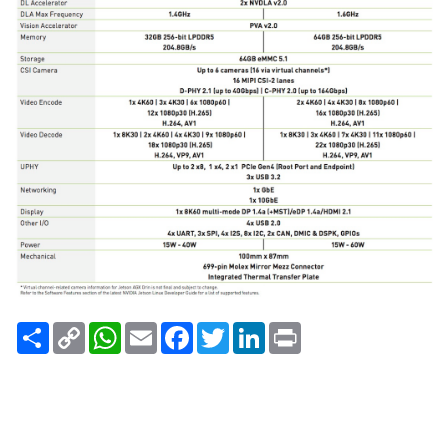
Compartilhar
Copy
WhatsApp
Email
Facebook
Twitter
LinkedIn
Print
Link