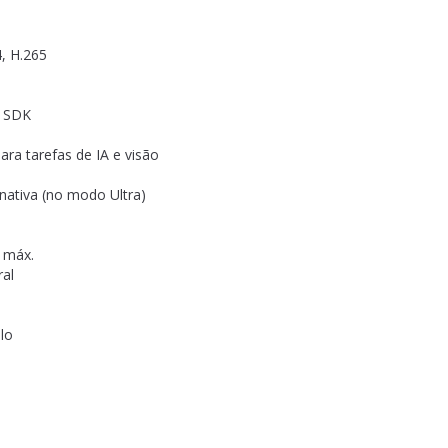
, H.265
D SDK
ra tarefas de IA e visão
nativa (no modo Ultra)
) máx.
ral
lo