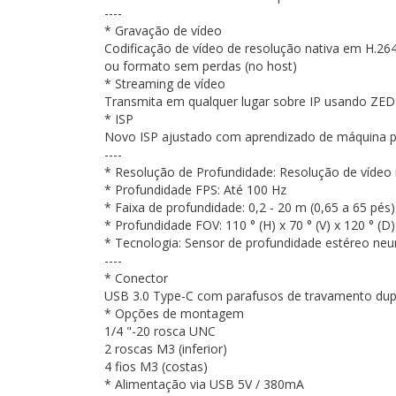
----
* Gravação de vídeo
Codificação de vídeo de resolução nativa em H.264
ou formato sem perdas (no host)
* Streaming de vídeo
Transmita em qualquer lugar sobre IP usando ZE
* ISP
Novo ISP ajustado com aprendizado de máquina pa
----
* Resolução de Profundidade: Resolução de vídeo 
* Profundidade FPS: Até 100 Hz
* Faixa de profundidade: 0,2 - 20 m (0,65 a 65 pés)
* Profundidade FOV: 110 ° (H) x 70 ° (V) x 120 ° (D
* Tecnologia: Sensor de profundidade estéreo neu
----
* Conector
USB 3.0 Type-C com parafusos de travamento dup
* Opções de montagem
1/4 "-20 rosca UNC
2 roscas M3 (inferior)
4 fios M3 (costas)
* Alimentação via USB 5V / 380mA