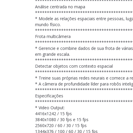
*****************************************
Análise centrada no mapa
*****************************************
* Modele as relações espaciais entre pessoas, lu
mundo físico.
*****************************************
Frota multicâmera
*****************************************
* Gerencie e combine dados de sua frota de vária
em grande escala.
*****************************************
Detectar objetos com contexto espacial
*****************************************
* Treine suas próprias redes neurais e comece a reu
* A câmera de profundidade líder para robôs inteli
*****************************************
Especificações
*****************************************
* Video Output:
4416x1242 / 15 fps
3840x1080 / 30 fps e 15 fps
2560x720 / 60 / 30 / 15 fps
1344x376 / 100 / 60 / 30 / 15 fps