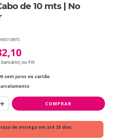
abo de 10 mts | No
r
.CABO10MTS
32,10
to bancário) ou PIX
90
sem juros
no cartão
parcelamento
razo de entrega em até 35 dias