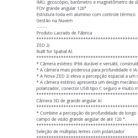
IMU, giroscópio, barômetro e magnetômetro de úl
FOV grande angular 120°
Estrutura toda em alumínio com controle térmico
Gestão na Nuvem
-------
Produto Lacrado de Fábrica
*****************************************
ZED 2i
Built for Spatial AI.
*****************************************
* Câmera estéreo IP66 durável e versátil, construí
* A câmera mais poderosa para profundidade e IA.
* A Nova ZED 2i eleva a percepção espacial a um 
* A câmera estéreo apresenta um design mecânico
polarizador, conector USB tipo C seguro e muito m
*****************************************
Câmera 3D de grande angular AI
*****************************************
* Combine a percepção de profundidade de longo
campo de visão grande angular de até 120 °.
*****************************************
Seleção de múltiplas lentes com polarizador
*****************************************