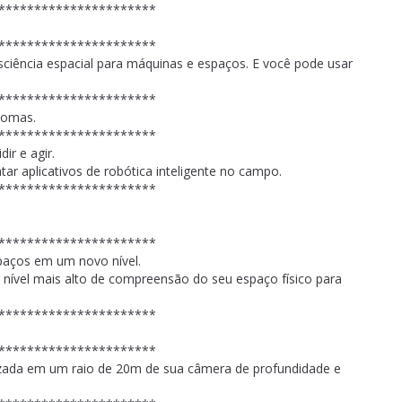
**********************
**********************
ciência espacial para máquinas e espaços. E você pode usar
**********************
nomas.
**********************
ir e agir.
tar aplicativos de robótica inteligente no campo.
**********************
**********************
paços em um novo nível.
nível mais alto de compreensão do seu espaço físico para
**********************
**********************
lizada em um raio de 20m de sua câmera de profundidade e