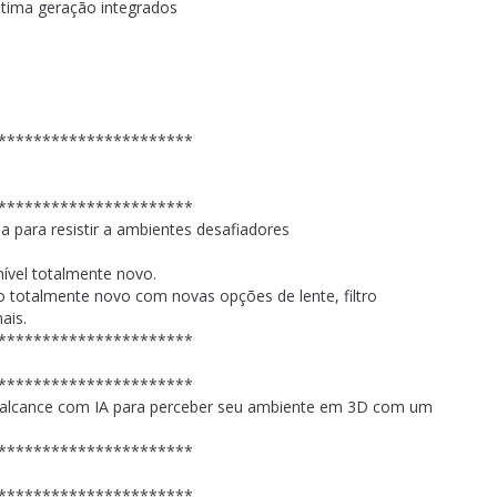
tima geração integrados
**********************
**********************
da para resistir a ambientes desafiadores
nível totalmente novo.
 totalmente novo com novas opções de lente, filtro
ais.
**********************
**********************
 alcance com IA para perceber seu ambiente em 3D com um
**********************
**********************