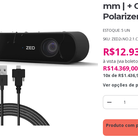
mm | + C
Polarize
ESTOQUE: 5 UN
SKU: ZED2i.NO.2.1
R$12.9
à vista (via bole
R$14.369,00
10
x de
R$1.436,
Ver opções de 
Produto com p