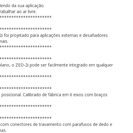
endo da sua aplicação.
abalhar ao ar livre.
**********************
**********************
i foi projetado para aplicações externas e desafiadores
mais.
**********************
**********************
ano, o ZED-2i pode ser facilmente integrado em qualquer
**********************
**********************
posicional. Calibrado de fábrica em 6 eixos com braços
**********************
**********************
l com conectores de travamento com parafusos de dedo e
mas.