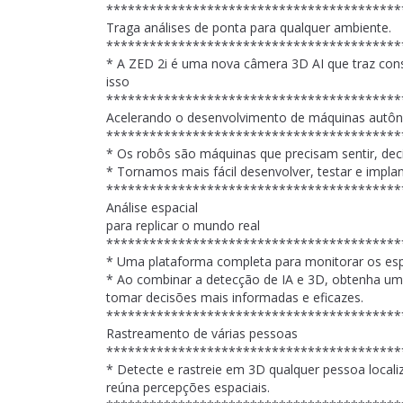
*****************************************
Traga análises de ponta para qualquer ambiente.
*****************************************
* A ZED 2i é uma nova câmera 3D AI que traz cons
isso
*****************************************
Acelerando o desenvolvimento de máquinas autô
*****************************************
* Os robôs são máquinas que precisam sentir, decid
* Tornamos mais fácil desenvolver, testar e implan
*****************************************
Análise espacial
para replicar o mundo real
*****************************************
* Uma plataforma completa para monitorar os es
* Ao combinar a detecção de IA e 3D, obtenha um 
tomar decisões mais informadas e eficazes.
*****************************************
Rastreamento de várias pessoas
*****************************************
* Detecte e rastreie em 3D qualquer pessoa loca
reúna percepções espaciais.