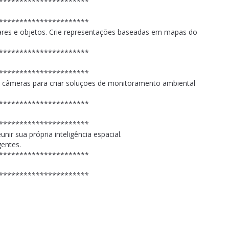
**********************
**********************
gares e objetos. Crie representações baseadas em mapas do
**********************
**********************
s câmeras para criar soluções de monitoramento ambiental
**********************
**********************
nir sua própria inteligência espacial.
gentes.
**********************
**********************