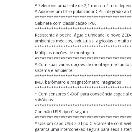
* Selecione uma lente de 2,1 mm ou 4 mm depend
* Adicione um filtro polarizador CPL integrado ao tr
*****************************************
Gabinete com classificação IP66
*****************************************
Resistente à poeira, água e umidade, o novo ZED-2
ambientes médicos, industriais, agrícolas e muito 
*****************************************
Múltiplas opções de montagem
*****************************************
* Com suas várias opções de montagem e fundo pl
sistema e ambiente.
*****************************************
IMU, barômetro e magnetômetro integrados
*****************************************
* Com sensores 9-DoF para consciência espacial e 
robóticos.
*****************************************
Conexão USB tipo C segura
*****************************************
* Use um cabo USB 3.0 tipo C altamente confiáve
garanta uma interconexão segura para seus siste