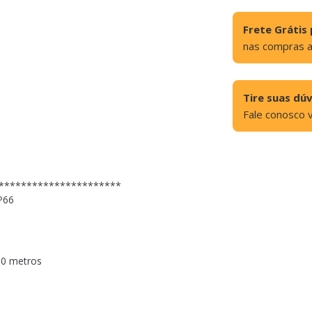
Frete Grátis 
nas compras 
Tire suas dúv
Fale conosco 
**********************
P66
10 metros