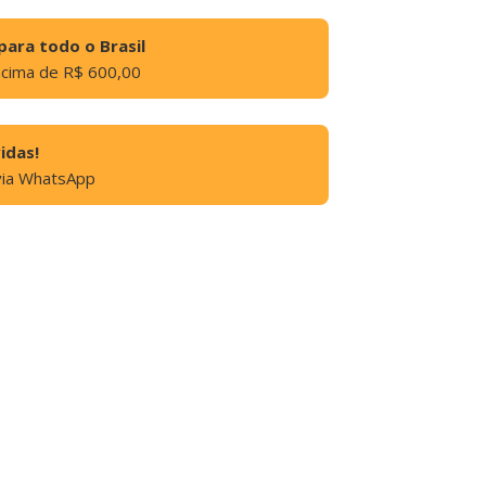
para todo o Brasil
acima de R$ 600,00
idas!
via WhatsApp