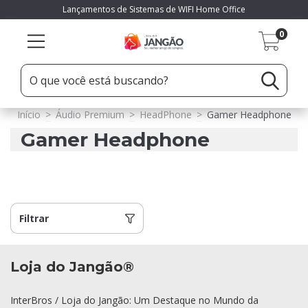
Lançamentos de Sistemas de WIFI Home Office
0
Início
>
Áudio Premium
>
HeadPhone
>
Gamer Headphone
Gamer Headphone
Filtrar
Loja do Jangão®
InterBros / Loja do Jangão: Um Destaque no Mundo da